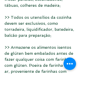
tábuas, colheres de madeira;
>> Todos os utensílios da cozinha 
devem ser exclusivos, como 
torradeira, liquidificador, batedeira, 
balcão para preparação;
>> Armazene os alimentos isentos 
de glúten bem embalados antes de 
fazer qualquer coisa com farinhas 
com glúten. Poeira de farinha no 
ar, proveniente de farinhas com 
glúten, contamina os alimentos.
ATENÇÃO:
>> A poeira do trigo pode ficar 24 
horas em Suspensão;
>> Tudo com glúten que se frita 