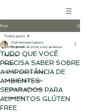
Post
Todos posts
Chef Abimael Caetano
Todos posts
13 de mai. de 2019
2 min de leitura
TUDO QUE VOCÊ
Receitas
PRECISA SABER SOBRE
Saúde
A IMPORTÂNCIA DE
Nutrição Materno Infantil
AMBIENTES
Contaminação Cruzada
SEPARADOS PARA
Tendências de Mercado
ALIMENTOS GLÚTEN
Alimentação
FREE