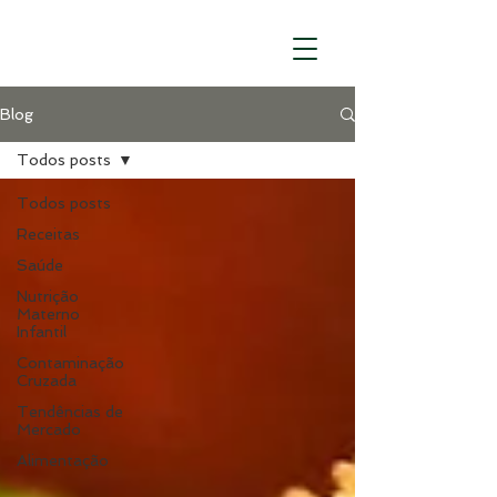
Blog
Todos posts
Todos posts
Receitas
Saúde
Nutrição
Materno
Infantil
Contaminação
Cruzada
Tendências de
Mercado
Alimentação